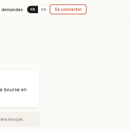
 demandes
Se connecter
FR
EN
 la bourse en
sera envoyé.