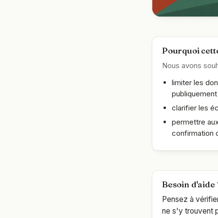
FOLK AU MORI
Trois jo
Pourquoi cett
d'atelie
Nous avons souha
danser
limiter les d
publiquement 
clarifier les 
permettre aux 
confirmation 
Besoin d'aide 
Pensez à vérifie
ne s'y trouvent p