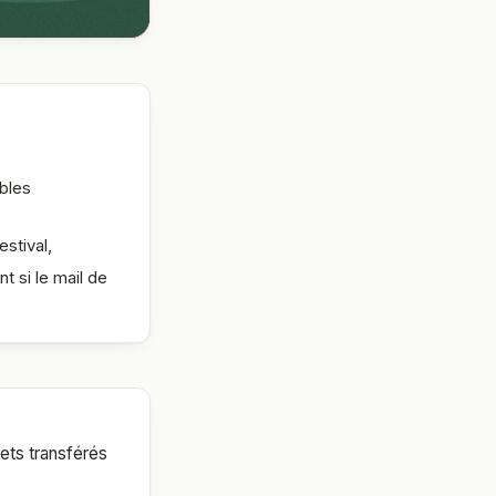
bles
estival,
t si le mail de
kets transférés