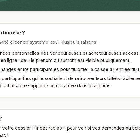
MONT 2025 · 11ᵉ ÉDITION
urs de bals,
e bourse ?
rs et de musiques à
ité créer ce système pour plusieurs raisons :
onnées personnelles des vendeur·euses et acheteur·euses accessi
en ligne : seul le prénom ou surnom est visible publiquement,
échanges entre participant·es pour fluidifier la caisse à l'entrée du f
participant·es qui le souhaitent de retrouver leurs billets facilemen
d'achat a été supprimé ou est arrivé dans les spams.
?
r votre dossier « indésirables » pour voir si vos demandes ou tic
as !